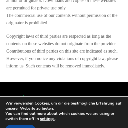
author or originator. Downloads and copies of these websites
are permitted for private use only.
The commercial use of our contents without permission of the
originator is prohibited.
Copyright laws of third parties are respected as long as the
contents on these websites do not originate from the provider.
Contributions of third parties on this site are indicated as such.
However, if you notice any violations of copyright law, please
inform us. Such contents will be removed immediately.
Back
Wir verwenden Cookies, um dir die bestmögliche Erfahrung auf
To
unserer Website zu bieten.
Top
You can find out more about which cookies we are using or
switch them off in
settings
.
Dr. phil. Heinz-Wilhelm Droste M. A. - Fringstraße 1 - 41836 Hückelhoven