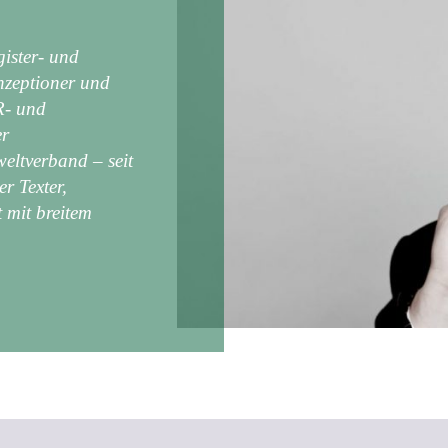
ister- und
zeptioner und
R- und
er
weltverband – seit
r Texter,
 mit breitem