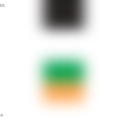
zt.
zu