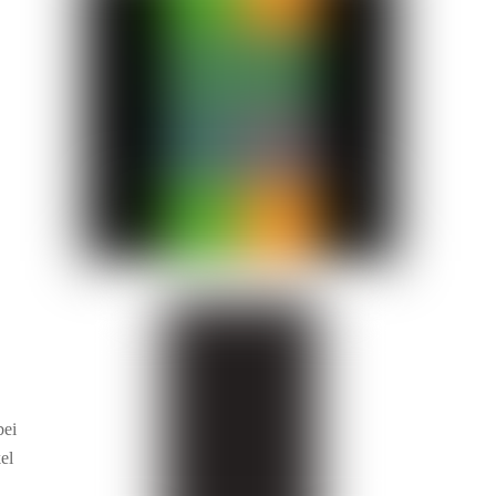
bei
el