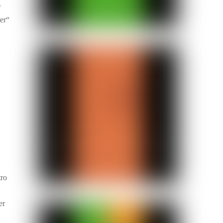
r
er“
tro
er